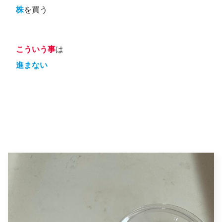
株
を買う
こういう事
は
進まない