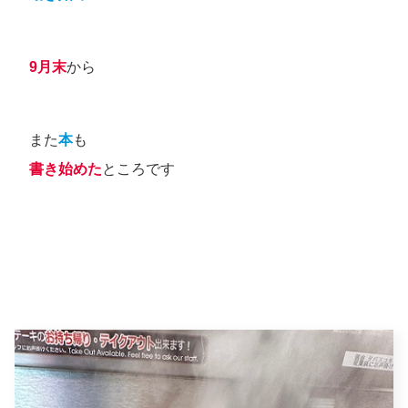
9月末
から
また
本
も
書き始めた
ところです