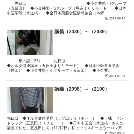
先日は ◆小金井塾・Iグループ
（五反田） ◆小金井塾・Sグループ（馬込よりリモート） ◆日本
中医学院（水道橋） ◆全日本薬膳食医情報協会（本郷...
2023.06.30
講義（2436）～（2439）
――形の話（37）―― 先日は
◆オルタ健康講座（五反田よりリモート） ◆日本中医食養学会
（神田） ◆小金井塾・KIグループ（五反田） ◆小金井...
2024.07.25
講義（2098）～（2100）
先日は ◆オルタ健康講座（五反田よりリモート） ◆（株）サン
ドラッグ（五反田よりリモート） ◆日本中医会（水道橋）さんの
講義でした。五反田にて（11月2日）私はウイスキーとウーロン茶の
味には相当うるさい五反田にて先日ネットで100ｇ¥1,4...
2023.03.08