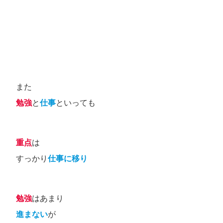
また
勉強
と
仕事
といっても
重点
は
すっかり
仕事に移り
勉強
はあまり
進まない
が