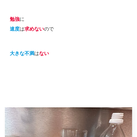
勉強
に
速度
は
求めない
ので
大きな不満
は
ない