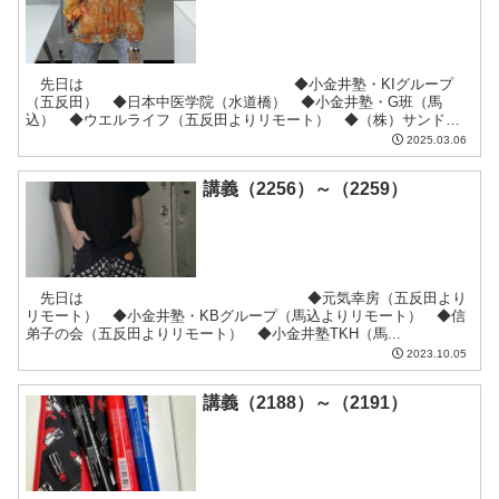
先日は ◆小金井塾・KIグループ
（五反田） ◆日本中医学院（水道橋） ◆小金井塾・G班（馬
込） ◆ウエルライフ（五反田よりリモート） ◆（株）サンド
ラ...
2025.03.06
講義（2256）～（2259）
先日は ◆元気幸房（五反田より
リモート） ◆小金井塾・KBグループ（馬込よりリモート） ◆信
弟子の会（五反田よりリモート） ◆小金井塾TKH（馬...
2023.10.05
講義（2188）～（2191）