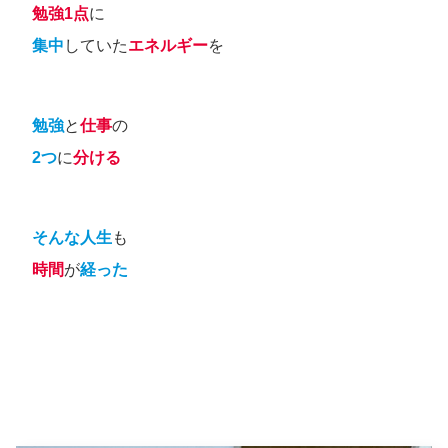
勉強1点
に
集中
していた
エネルギー
を
勉強
と
仕事
の
2つ
に
分ける
そんな人生
も
時間
が
経った