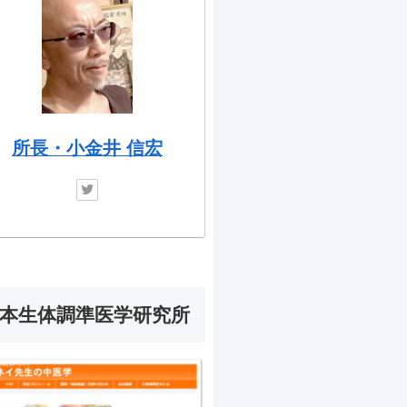
所長・小金井 信宏
本生体調準医学研究所