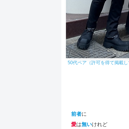
50代ペア（許可を得て掲載
前者
に
愛
は
無い
けれど