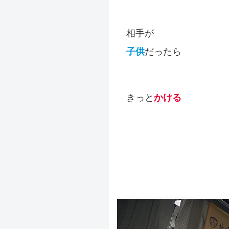
相手が
子供
だったら
きっと
かける