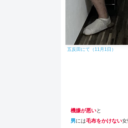
五反田にて（11月1日）
機嫌が悪い
と
男
には
毛布をかけない
女