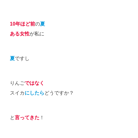
10年ほど前
の
夏
ある女性
が私に
夏
ですし
りんご
ではなく
スイカ
にしたら
どうですか？
と
言ってきた
！