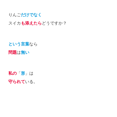
りんご
だけでなく
スイカ
も添えたら
どうですか？
という言葉
なら
問題
は
無い
私の
「
形
」は
守られて
いる。