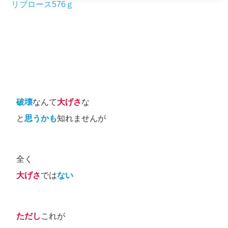
リブロース576ｇ
破壊
なんて
大げさ
な
と
思うかも
知れませんが
全く
大げさ
では
ない
ただし
これが