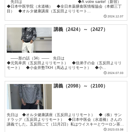
先日は ◆A votre sante!（新宿）
◆日本中医学院（水道橋） ◆全日本薬膳食医情報協会（本郷三丁
目） ◆オルタ健康講座（五反田よりリモート...
2024.12.07
講義（2424）～（2427）
――形の話（34）―― 先日は
◆元気幸房（五反田よりリモート） ◆信弟子の会（五反田よりリ
モート） ◆小金井塾TKH（馬込よりリモート） ◆小...
2024.07.03
講義（2098）～（2100）
先日は ◆オルタ健康講座（五反田よりリモート） ◆（株）サン
ドラッグ（五反田よりリモート） ◆日本中医会（水道橋）さんの
講義でした。五反田にて（11月2日）私はウイスキーとウーロン茶の
味には相当うるさい五反田にて先日ネットで100ｇ¥1,4...
2023.03.08