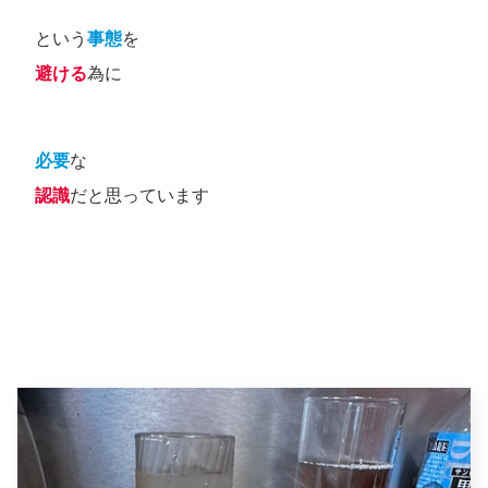
という
事態
を
避ける
為に
必要
な
認識
だと思っています