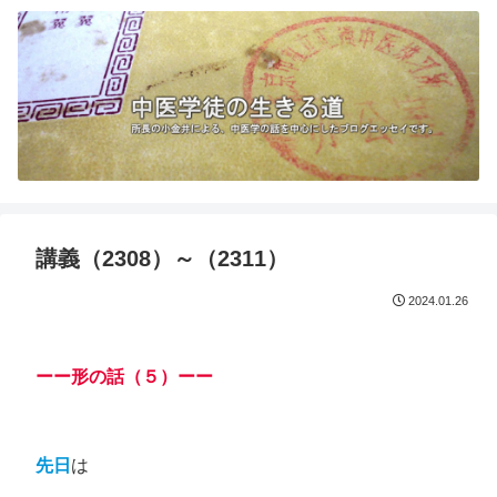
講義（2308）～（2311）
2024.01.26
ーー形の話（５）ーー
先日
は