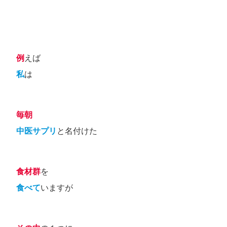
例
えば
私
は
毎朝
中医サプリ
と名付けた
食材群
を
食べて
いますが