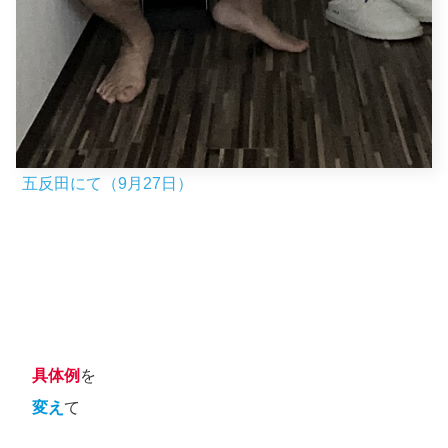
五反田にて（9月27日）
具体例
を
変え
て