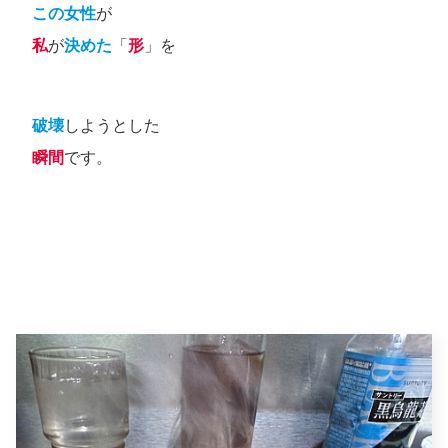
この女性
が
私
が
決めた
「
形
」を
破壊
しようとした
瞬間
です。