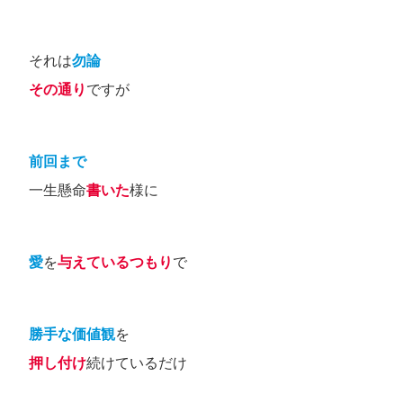
それは
勿論
その通り
ですが
前回まで
一生懸命
書いた
様に
愛
を
与えているつもり
で
勝手な価値観
を
押し付け
続けているだけ