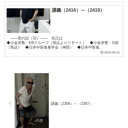
講義（2416）～（2419）
――形の話（32）―― 先日は
◆小金井塾・KBグループ（馬込よりリモート） ◆小金井塾・G班
（馬込） ◆日本中医食養学会（神田） ◆日本中医食...
2024.06.22
講義（2304）～（2307）