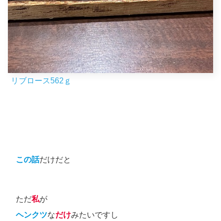
リブロース562ｇ
この話
だけだと
ただ
私
が
ヘンクツ
な
だけ
みたいですし