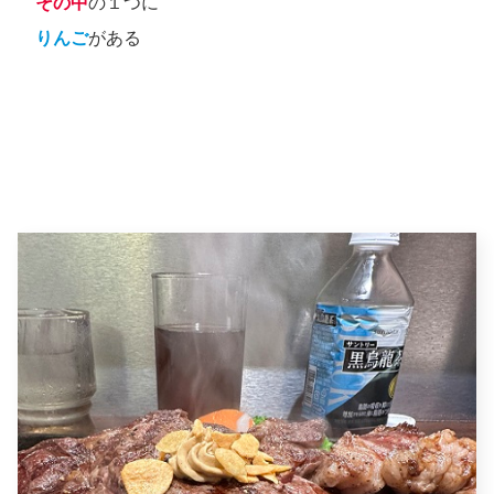
その中
の１つに
りんご
がある