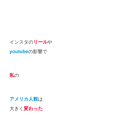
インスタの
リール
や
youtube
の影響で
私
の
アメリカ人観
は
大きく
変わった