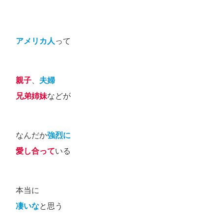
アメリカ人
って
親子
、
夫婦
兄弟姉妹
などが
なんだか
強烈に
愛し合って
いる
本当に
凄いな
と思う