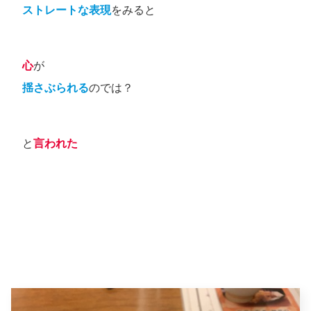
ストレートな表現
をみると
心
が
揺さぶられる
のでは？
と
言われた