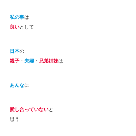
私の
事
は
良い
として
日本
の
親子
・
夫婦
・
兄弟姉妹
は
あんな
に
愛し合っていない
と
思う