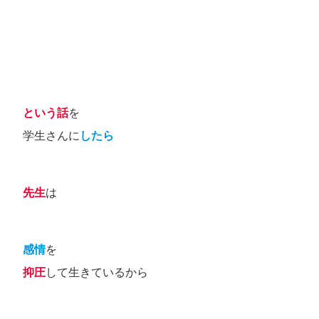
という話
を
学生さんに
したら
先生
は
感情
を
抑圧
して生きているから