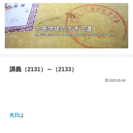
講義（2131）～（2133）
2023.05.09
先日
は