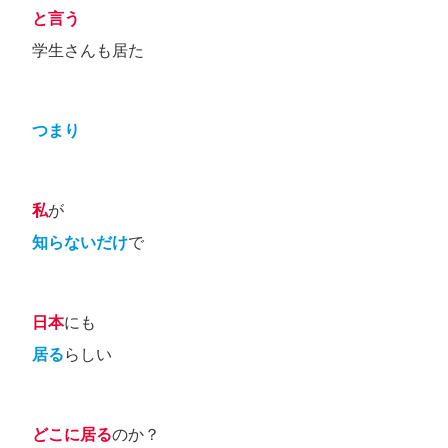
と言う
学生さんも居た
つまり
私
が
知らないだけ
で
日本
にも
居る
らしい
どこに居る
のか？