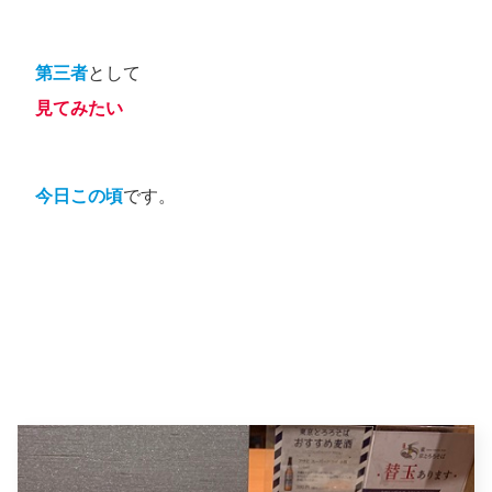
第三者
として
見てみたい
今日この頃
です。