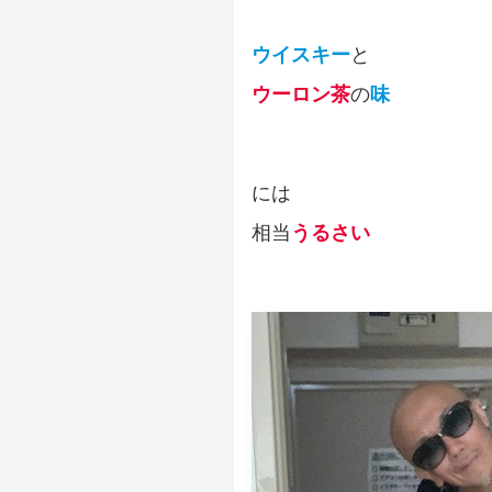
ウイスキー
と
ウーロン茶
の
味
には
相当
うるさい