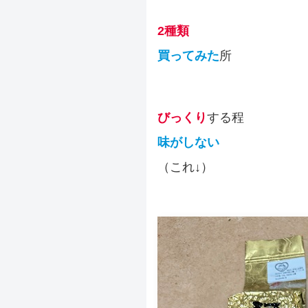
2種類
買ってみた
所
びっくり
する程
味がしない
（これ↓）