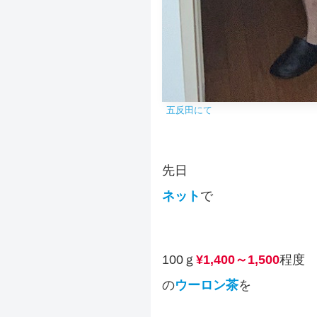
五反田にて
先日
ネット
で
100ｇ
¥1,400～1,500
程度
の
ウーロン茶
を