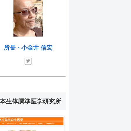
所長・小金井 信宏
本生体調準医学研究所