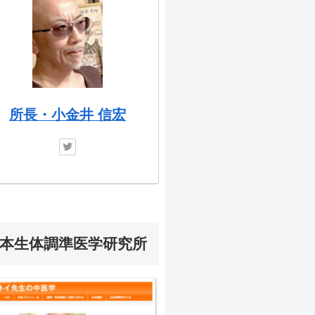
所長・小金井 信宏
本生体調準医学研究所