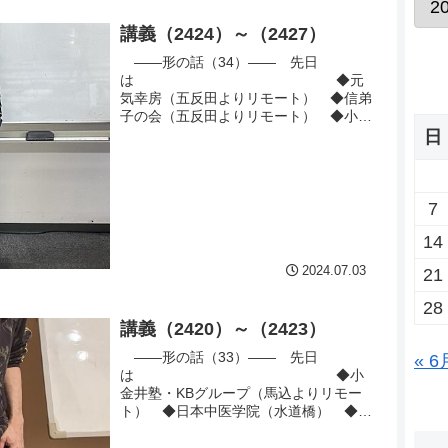
講義（2424）～（2427）
――形の話（34）―― 先日
は ◆元
気幸房（五反田よりリモート） ◆信弟
子の会（五反田よりリモート） ◆小金
井塾TKH（馬込よりリモート） ◆小...
日
7
14
2024.07.03
21
28
講義（2420）～（2423）
――形の話（33）―― 先日
« 6
は ◆小
金井塾・KBグループ（馬込よりリモー
ト） ◆日本中医学院（水道橋） ◆オ
ルタ健康講座（五反田よりリモー
ト） ...