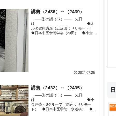
講義（2436）～（2439）
――形の話（37）―― 先日
は ◆オ
ルタ健康講座（五反田よりリモート）
◆日本中医食養学会（神田） ◆小金井
塾・KIグループ（五反田） ◆小金井...
2024.07.25
講義（2432）～（2435）
日
――形の話（36）―― 先日
は ◆小
金井塾・Sグループ（馬込よりリモー
ト） ◆日本中医学院（水道橋） ◆全
日本薬膳食医情報協会（本郷三丁目）