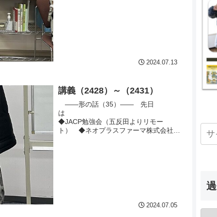
◆...
2024.07.13
講義（2428）～（2431）
――形の話（35）―― 先日
は
◆JACP勉強会（五反田よりリモー
ト） ◆ネオプラスファーマ株式会社
（五反田よりリモート） ◆オルタ健康
講座（五...
過
2024.07.05